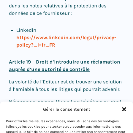
dans les notes relatives à la protection des
données de ce fournisseur :
Linkedin
https://www.linkedin.com/legal/privacy-
policy?_l=fr_FR
Article 19 – Droit d’introduire une réclamation
auprès d’une autorité de contrôle
La volonté de l’Editeur est de trouver une solution
à l’amiable à tous les litiges qui pourrait advenir.
Néanmoins, chaque Utilisateur bénéficie du droit
d’introduire une réclamation auprès de l’autorité
Gérer le consentement
de contrôle. En France, l’autorité de contrôle
Pour offrir les meilleures expériences, nous utilisons des technologies
compétente pour la protection des données à
telles que les cookies pour stocker et/ou accéder aux informations des
caractère personnel est la Commission Nationale
appareils. Le fait de ne pas consentir ou de retirer son consentement peut