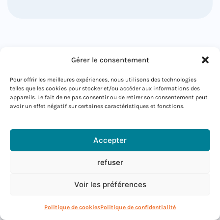
Gérer le consentement
Découvre mon expertise en consultant le
Pour offrir les meilleures expériences, nous utilisons des technologies
blog
telles que les cookies pour stocker et/ou accéder aux informations des
appareils. Le fait de ne pas consentir ou de retirer son consentement peut
avoir un effet négatif sur certaines caractéristiques et fonctions.
5 pistes concrètes pour développer ton
Accepter
activité indépendante
refuser
5 pistes concrètes pour développer ton
activité...
Voir les préférences
Politique de cookies
Politique de confidentialité