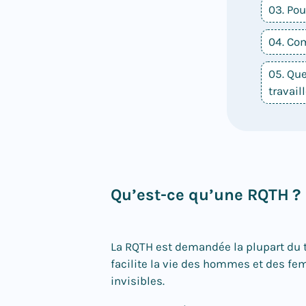
03. Po
04. Co
05. Que
travail
Qu’est-ce qu’une RQTH ?
La RQTH est demandée la plupart du t
facilite la vie des hommes et des f
invisibles.