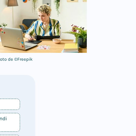
oto de ©Freepik
ndi