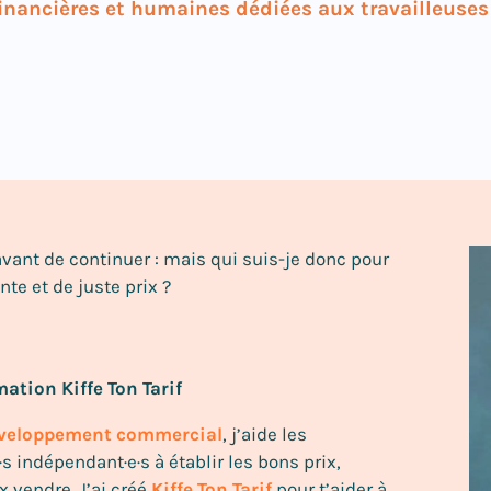
inancières et humaines dédiées aux travailleuses
vant de continuer : mais qui suis-je donc pour
te et de juste prix ?
mation Kiffe Ton Tarif
éveloppement commercial
, j’aide les
s indépendant·e·s à établir les bons prix,
x vendre. J’ai créé
Kiffe Ton Tarif
pour t’aider à